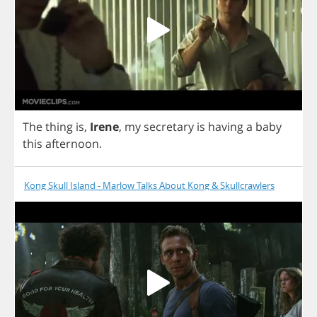
The
thing
is
,
Irene
,
my
secretary
is
having
a
baby
this
afternoon
.
Kong Skull Island - Marlow Talks About Kong & Skullcrawlers