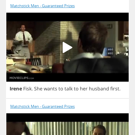
Matchstick Men - Guaranteed Prizes
Irene
Fisk
.
She
wants
to
talk
to
her
husband
first
.
Matchstick Men - Guaranteed Prizes