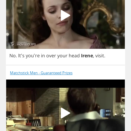
No
. It's you're
in
over
your
head
Irene
,
visit
.
Matchstick Men - Guaranteed Prizes