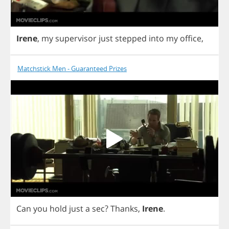
Irene
,
my
supervisor
just
stepped
into
my
office
,
Matchstick Men - Guaranteed Prizes
Can
you
hold
just
a
sec
?
Thanks
,
Irene
.