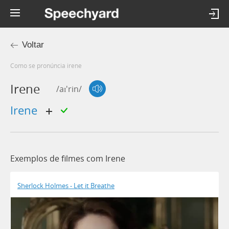
Voltar
Como se pronúncia irene
Irene
/aɪ'rin/
irene
Exemplos de filmes com Irene
Sherlock Holmes - Let it Breathe