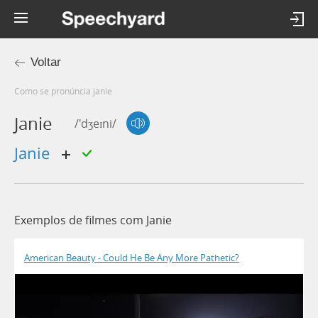
Voltar
Como se pronúncia janie
Janie
/'dʒeɪni/
janie
Exemplos de filmes com Janie
American Beauty - Could He Be Any More Pathetic?