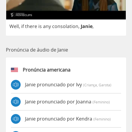
Well
,
if
there
is
any
consolation
,
Janie
,
Pronúncia de áudio de Janie
Pronúncia americana
Janie pronunciado por Ivy
(criança, Garota)
Janie pronunciado por Joanna
(feminino)
Janie pronunciado por Kendra
(feminino)