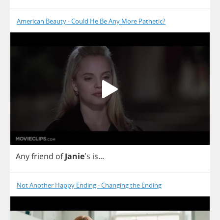
American Beauty - Could He Be Any More Pathetic?
Any
friend
of
Janie
's
is
...
Not Another Happy Ending - Changing the Ending