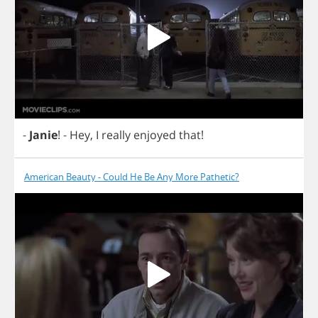
-
Janie
!
-
Hey
,
I
really
enjoyed
that
!
American Beauty - Could He Be Any More Pathetic?