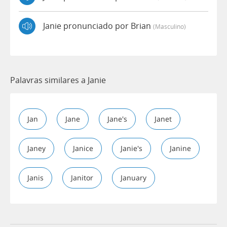
Janie pronunciado por Brian
(masculino)
Palavras similares a Janie
Jan
Jane
Jane's
Janet
Janey
Janice
Janie's
Janine
Janis
Janitor
January