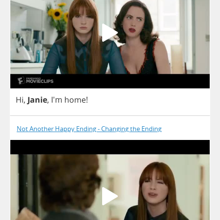
Hi
,
Janie
, I'm
home
!
Not Another Happy Ending - Changing the Ending