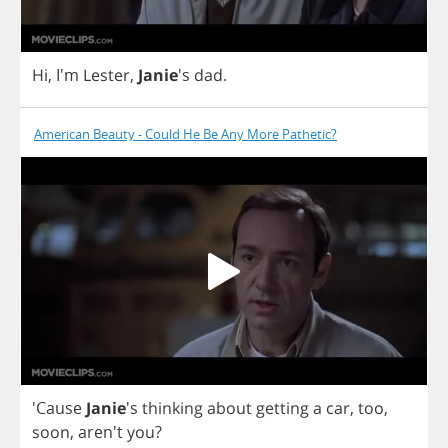
Hi
, I'm
Lester
,
Janie
's
dad
.
American Beauty - Could He Be Any More Pathetic?
'Cause
Janie
's
thinking
about
getting
a
car
,
too
,
soon
, aren't
you
?