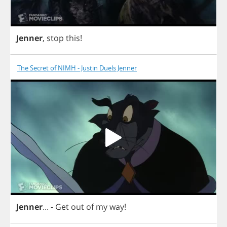
Jenner
,
stop
this
!
The Secret of NIMH - Justin Duels Jenner
Jenner
...
-
Get
out
of
my
way
!