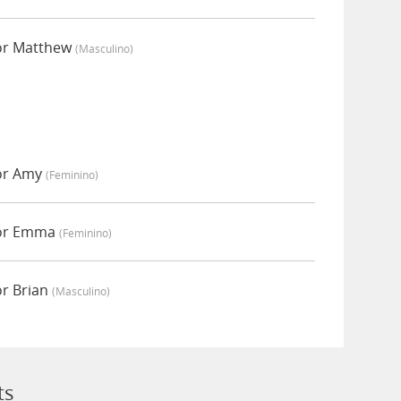
or Matthew
(masculino)
por Amy
(feminino)
por Emma
(feminino)
or Brian
(masculino)
ts