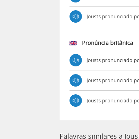
Jousts pronunciado p
Pronúncia britânica
Jousts pronunciado 
Jousts pronunciado 
Jousts pronunciado p
Palavras similares a Jous