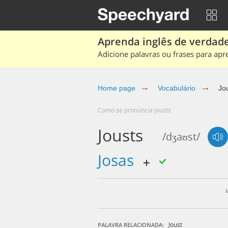
Aprenda inglês de verdade
Adicione palavras ou frases para apr
Home page
Vocabulário
Jo
Como se pronúncia jousts
Jousts
/dʒaʊst/
josas
Joust
PALAVRA RELACIONADA: