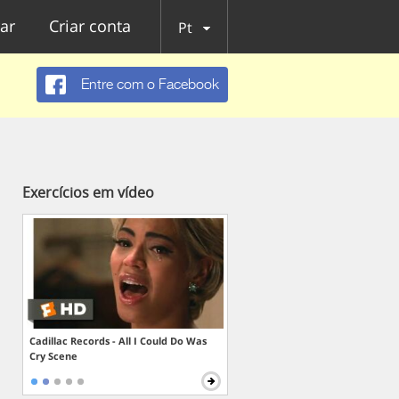
ar
Criar conta
Pt
Entre com o Facebook
Exercícios em vídeo
Cadillac Records - All I Could Do Was
Cry Scene