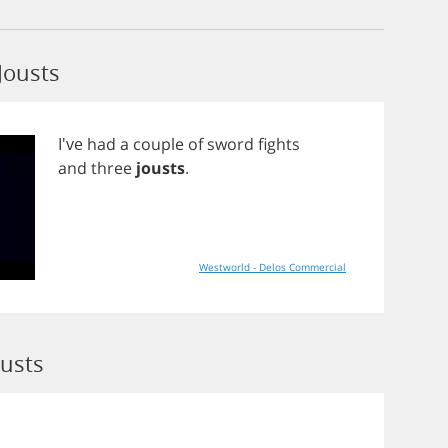
Jousts
I've
had
a
couple
of
sword
fights
and
three
jousts
.
Westworld - Delos Commercial
ousts