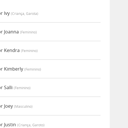
r Ivy
(criança, Garota)
or Joanna
(feminino)
or Kendra
(feminino)
or Kimberly
(feminino)
r Salli
(feminino)
or Joey
(masculino)
r Justin
(criança, Garoto)