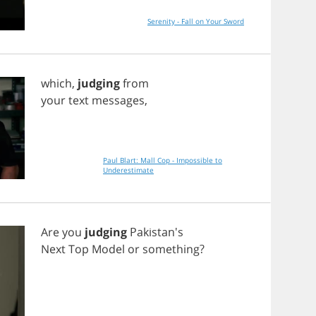
Serenity - Fall on Your Sword
which
,
judging
from
your
text
messages
,
Paul Blart: Mall Cop - Impossible to
Underestimate
Are
you
judging
Pakistan's
Next
Top
Model
or
something
?