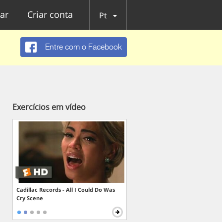
ar
Criar conta
Pt
Entre com o Facebook
Exercícios em vídeo
Cadillac Records - All I Could Do Was
Cry Scene