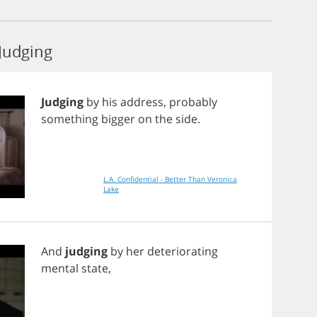
Judging
Judging
by
his
address
,
probably
something
bigger
on
the
side
.
L.A. Confidential - Better Than Veronica
Lake
And
judging
by
her
deteriorating
mental
state
,