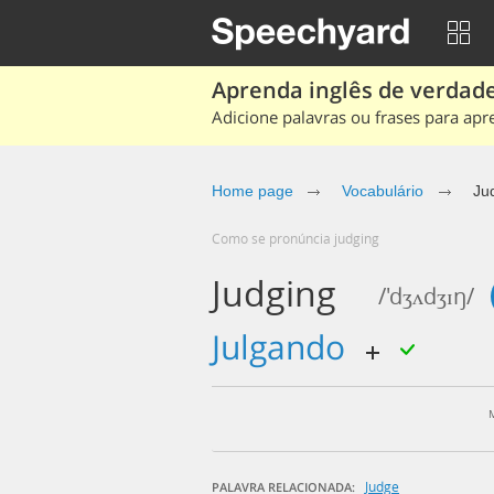
Aprenda inglês de verdade
Adicione palavras ou frases para apr
Home page
Vocabulário
Ju
Como se pronúncia judging
Judging
/'dʒʌdʒɪŋ/
julgando
Judge
PALAVRA RELACIONADA: