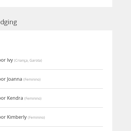
udging
or Ivy
(criança, Garota)
por Joanna
(feminino)
por Kendra
(feminino)
por Kimberly
(feminino)