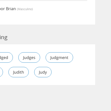
por Brian
(masculino)
ing
dged
Judges
Judgment
Judith
Judy