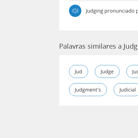
Judging pronunciado 
Palavras similares a Judg
Jud
Judge
Ju
Judgment's
Judicial