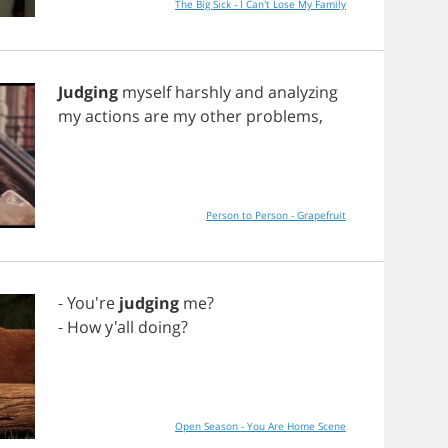
The Big Sick - I Can't Lose My Family
Judging
myself
harshly
and
analyzing
my
actions
are
my
other
problems
,
Person to Person - Grapefruit
- You're
judging
me
?
-
How
y'all
doing
?
Open Season - You Are Home Scene