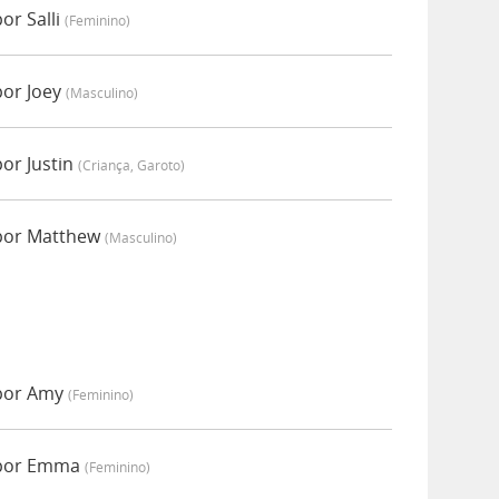
or Salli
(feminino)
por Joey
(masculino)
or Justin
(criança, Garoto)
 por Matthew
(masculino)
 por Amy
(feminino)
 por Emma
(feminino)