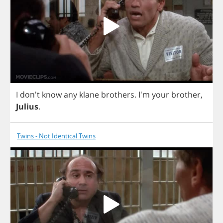
I
don't
know
any
klane
brothers
.
I'm
your
brother
,
Julius
.
Twins - Not Identical Twins