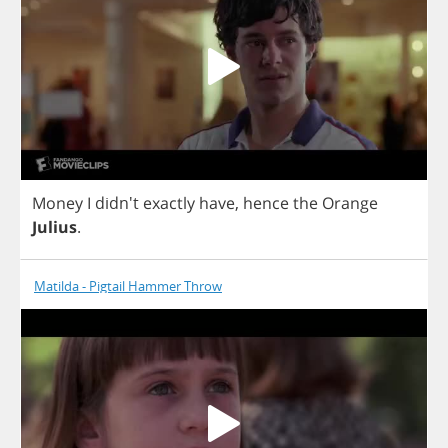
Money
I
didn't
exactly
have
,
hence
the
Orange
Julius
.
Matilda - Pigtail Hammer Throw