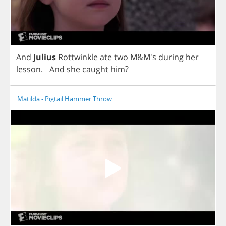
And
Julius
Rottwinkle
ate
two
M
&M's
during
her
lesson
. -
And
she
caught
him
?
Matilda - Pigtail Hammer Throw