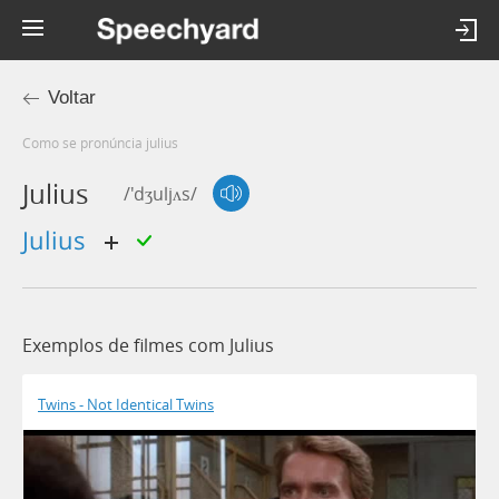
Voltar
Como se pronúncia julius
Julius
/'dʒuljʌs/
Julius
Exemplos de filmes com Julius
Twins - Not Identical Twins