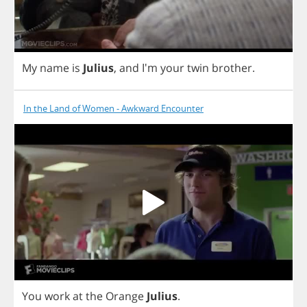
My
name
is
Julius
,
and
I'm
your
twin
brother
.
In the Land of Women - Awkward Encounter
You
work
at
the
Orange
Julius
.