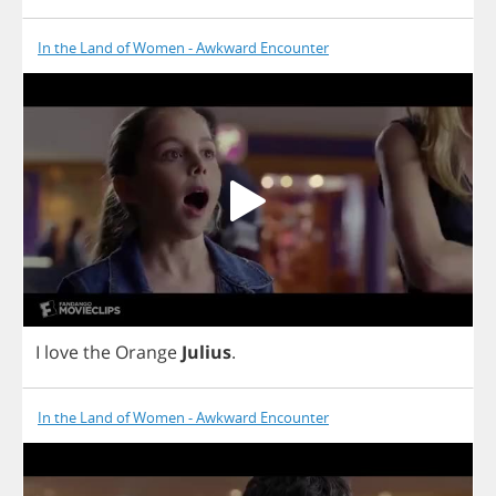
In the Land of Women - Awkward Encounter
I
love
the
Orange
Julius
.
In the Land of Women - Awkward Encounter