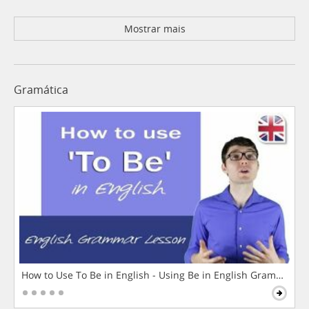
Mostrar mais
Gramática
How to Use To Be in English - Using Be in English Grammar L