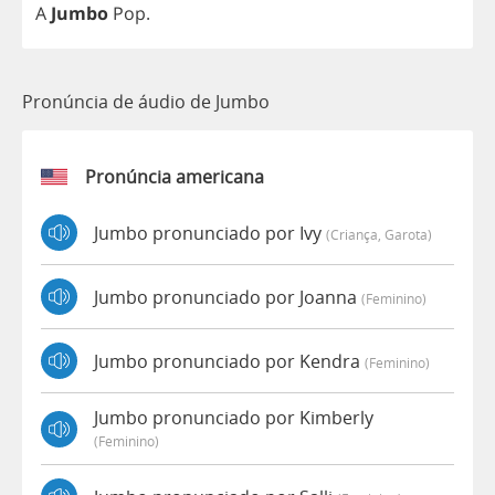
A
Jumbo
Pop
.
Pronúncia de áudio de Jumbo
Pronúncia americana
Jumbo pronunciado por Ivy
(criança, Garota)
Jumbo pronunciado por Joanna
(feminino)
Jumbo pronunciado por Kendra
(feminino)
Jumbo pronunciado por Kimberly
(feminino)