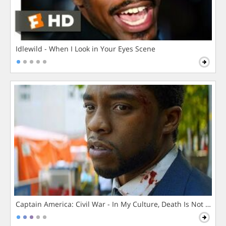
Idlewild - When I Look in Your Eyes Scene
Captain America: Civil War - In My Culture, Death Is Not The 