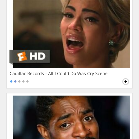
Cadillac Records - All I Could Do Was Cry Scene