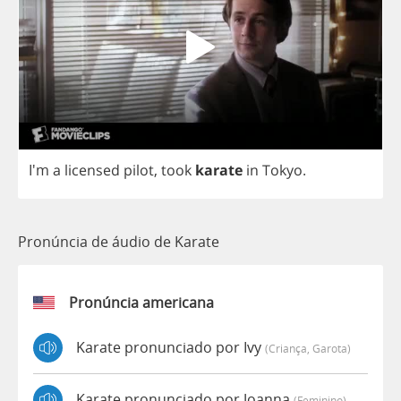
I'm
a
licensed
pilot
,
took
karate
in
Tokyo
.
Pronúncia de áudio de Karate
Pronúncia americana
Karate pronunciado por Ivy
(criança, Garota)
Karate pronunciado por Joanna
(feminino)