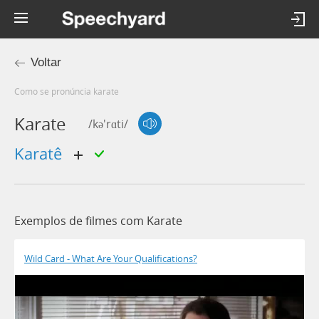
Voltar
Como se pronúncia karate
Karate
/kə'rɑti/
karatê
Exemplos de filmes com Karate
Wild Card - What Are Your Qualifications?