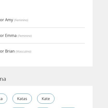
por Amy
(feminino)
 por Emma
(feminino)
or Brian
(masculino)
ana
ta
Katas
Kate