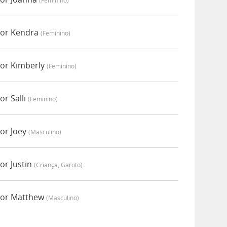
(feminino)
por Kendra
(feminino)
or Kimberly
(feminino)
r Salli
(feminino)
or Joey
(masculino)
or Justin
(criança, Garoto)
por Matthew
(masculino)