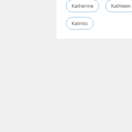
Katherine
Kathleen
Katniss