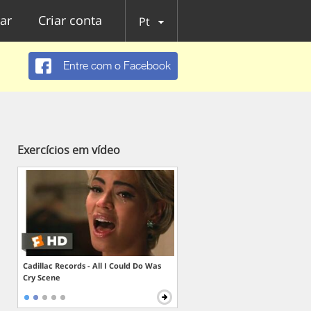
ar
Criar conta
Pt
Entre com o Facebook
Exercícios em vídeo
Cadillac Records - All I Could Do Was
Cry Scene