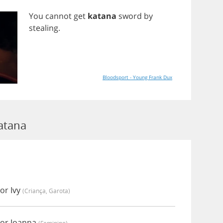
You
cannot
get
katana
sword
by
stealing
.
Bloodsport - Young Frank Dux
atana
or Ivy
(criança, Garota)
por Joanna