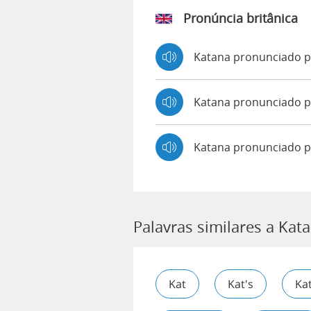
Pronúncia britânica
Katana pronunciado 
Katana pronunciado
Katana pronunciado p
Palavras similares a Kat
Kat
Kat's
Ka