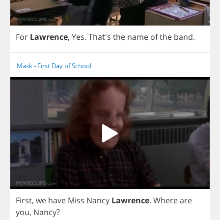
For
Lawrence
,
Yes
.
That's
the
name
of
the
band
.
Mask - First Day of School
First
,
we
have
Miss
Nancy
Lawrence
.
Where
are
you
,
Nancy
?