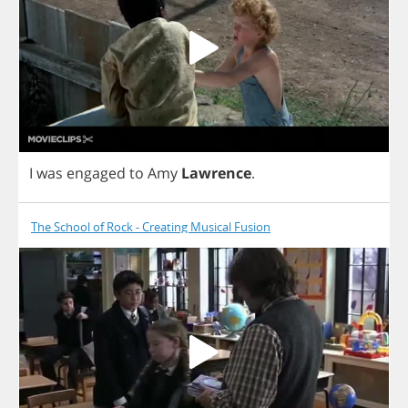
I
was
engaged
to
Amy
Lawrence
.
The School of Rock - Creating Musical Fusion