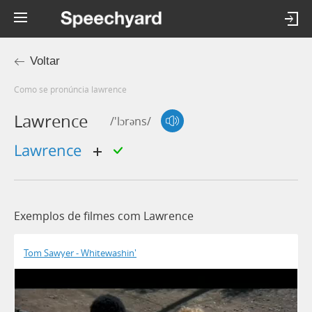
Voltar
Como se pronúncia lawrence
Lawrence
/'lɔrəns/
Lawrence
Exemplos de filmes com Lawrence
Tom Sawyer - Whitewashin'