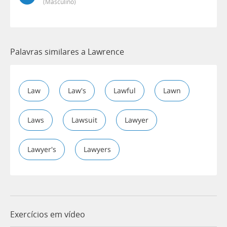
(masculino)
Palavras similares a Lawrence
Law
Law's
Lawful
Lawn
Laws
Lawsuit
Lawyer
Lawyer's
Lawyers
Exercícios em vídeo