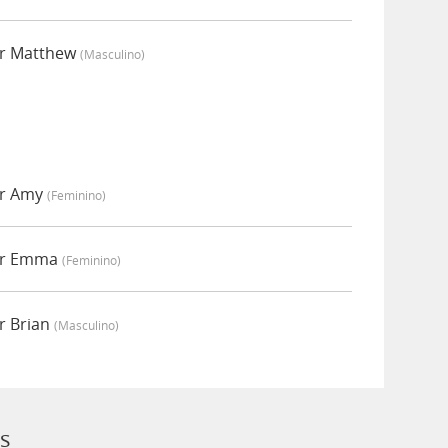
or Matthew
(masculino)
or Amy
(feminino)
or Emma
(feminino)
r Brian
(masculino)
ks