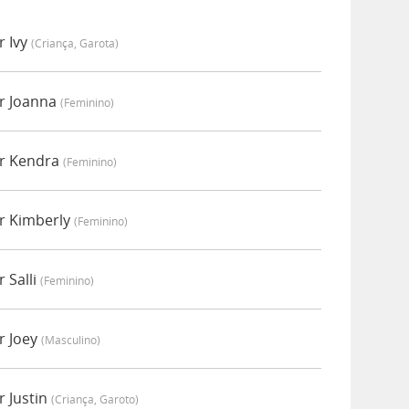
r Ivy
(criança, Garota)
r Joanna
(feminino)
or Kendra
(feminino)
r Kimberly
(feminino)
 Salli
(feminino)
r Joey
(masculino)
 Justin
(criança, Garoto)