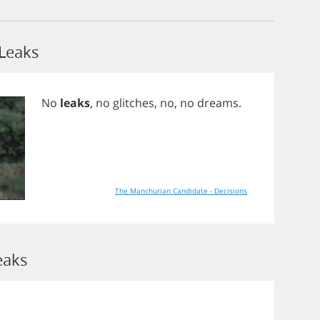
Leaks
No
leaks
,
no
glitches
,
no
,
no
dreams
.
The Manchurian Candidate - Decisions
eaks