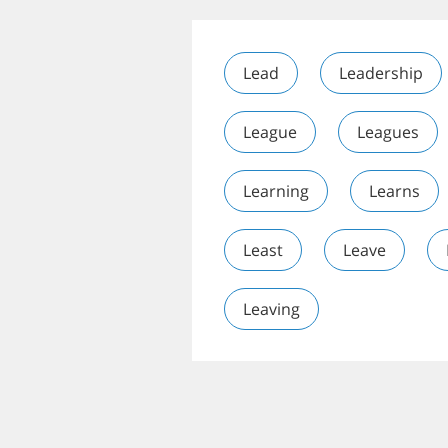
Lead
Leadership
League
Leagues
Learning
Learns
Least
Leave
Leaving