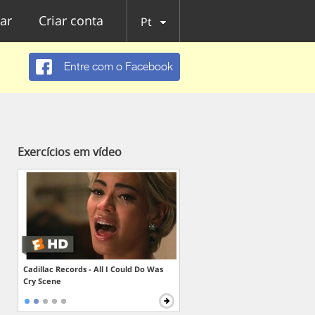
ar
Criar conta
Pt
Entre com o Facebook
Exercícios em vídeo
Cadillac Records - All I Could Do Was
Cry Scene