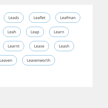
Leads
Leaflet
Leafman
Leah
Leap
Learn
Learnt
Lease
Leash
Leaven
Leavenworth