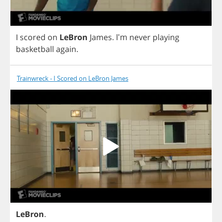
I
scored
on
LeBron
James
. I'm
never
playing
basketball
again
.
Trainwreck - I Scored on LeBron James
LeBron
.