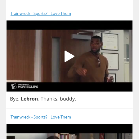
Trainwreck - Sports? I Love Them
Bye
,
Lebron
.
Thanks
,
buddy
.
Trainwreck - Sports? I Love Them