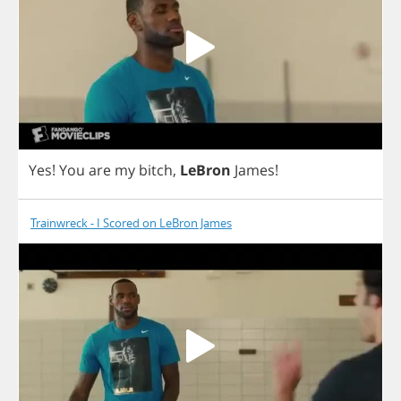
Yes
!
You
are
my
bitch
,
LeBron
James
!
Trainwreck - I Scored on LeBron James