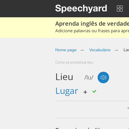
Aprenda inglês de verdade
Adicione palavras ou frases para apr
Home page
Vocabulário
Li
Como se pronúncia lieu
Lieu
/lu/
lugar