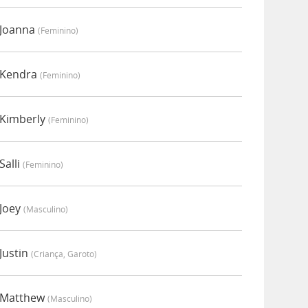
 Joanna
(feminino)
 Kendra
(feminino)
 Kimberly
(feminino)
Salli
(feminino)
 Joey
(masculino)
Justin
(criança, Garoto)
r Matthew
(masculino)