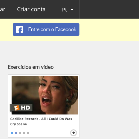
ar
Criar conta
Pt
Entre com o Facebook
Exercícios em vídeo
Cadillac Records - All I Could Do Was
Cry Scene