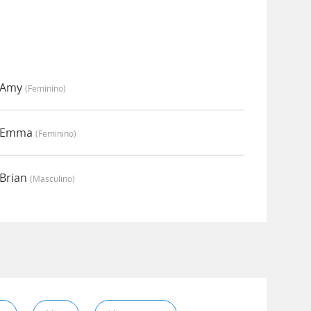
r Amy
(feminino)
r Emma
(feminino)
 Brian
(masculino)