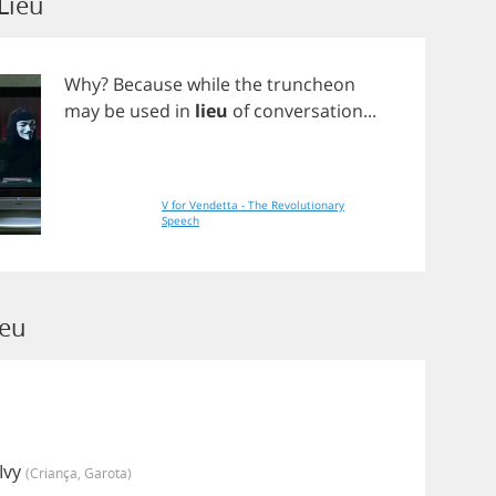
Lieu
Why
?
Because
while
the
truncheon
may
be
used
in
lieu
of
conversation
...
V for Vendetta - The Revolutionary
Speech
ieu
Ivy
(criança, Garota)