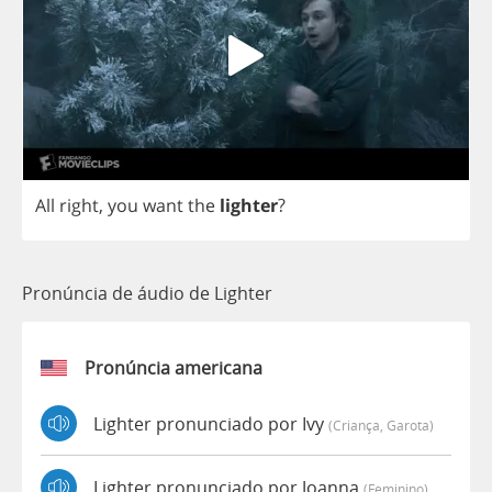
All
right
,
you
want
the
lighter
?
Pronúncia de áudio de Lighter
Pronúncia americana
Lighter pronunciado por Ivy
(criança, Garota)
Lighter pronunciado por Joanna
(feminino)