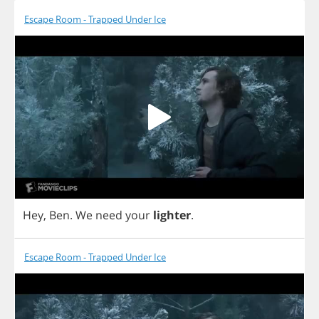
Escape Room - Trapped Under Ice
Hey
,
Ben
.
We
need
your
lighter
.
Escape Room - Trapped Under Ice