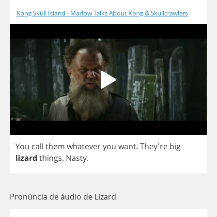
Kong Skull Island - Marlow Talks About Kong & Skullcrawlers
You
call
them
whatever
you
want
.
They're
big
lizard
things
.
Nasty
.
Pronúncia de áudio de Lizard