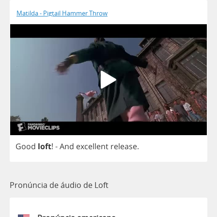
Matilda - Pigtail Hammer Throw
Good
loft
!
-
And
excellent
release
.
Pronúncia de áudio de Loft