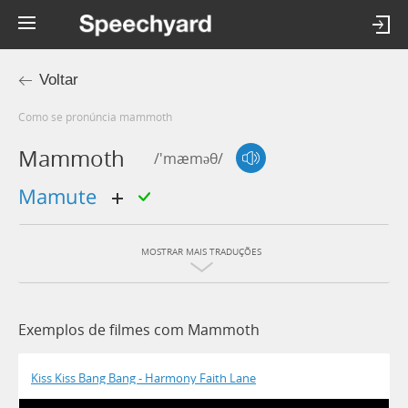
Voltar
Como se pronúncia mammoth
Mammoth
/'mæməθ/
mamute
MOSTRAR MAIS TRADUÇÕES
Exemplos de filmes com Mammoth
Kiss Kiss Bang Bang - Harmony Faith Lane