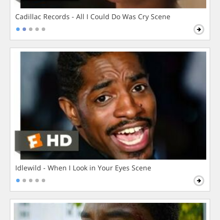
Cadillac Records - All I Could Do Was Cry Scene
Idlewild - When I Look in Your Eyes Scene