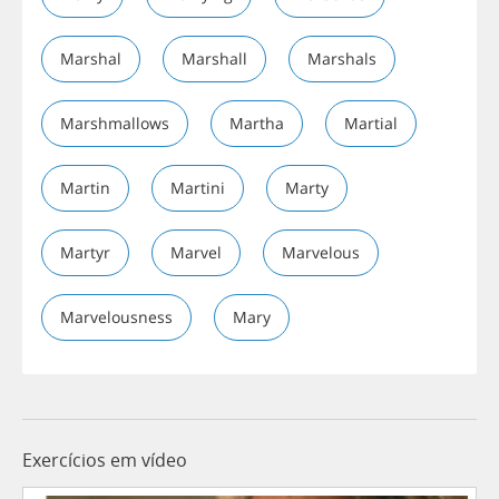
Marshal
Marshall
Marshals
Marshmallows
Martha
Martial
Martin
Martini
Marty
Martyr
Marvel
Marvelous
Marvelousness
Mary
Exercícios em vídeo