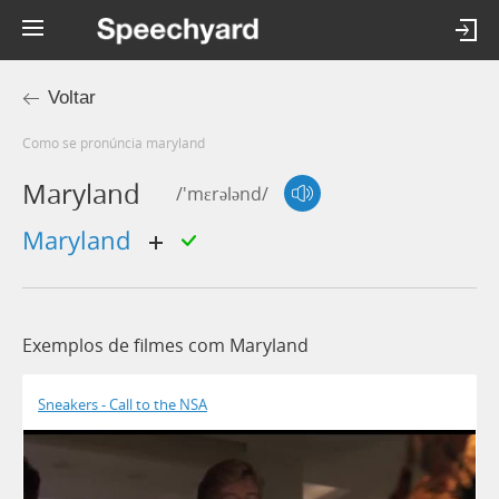
Voltar
Como se pronúncia maryland
Maryland
/'mɛrələnd/
Maryland
Exemplos de filmes com Maryland
Sneakers - Call to the NSA