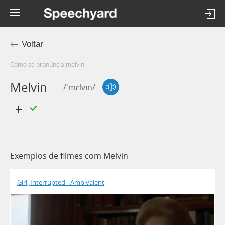
Voltar
Como se pronúncia melvin
Melvin
/'mɛlvɪn/
Exemplos de filmes com Melvin
Girl, Interrupted - Ambivalent