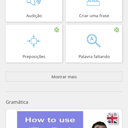
Audição
Criar uma frase
Preposições
Palavra faltando
Mostrar mais
Gramática