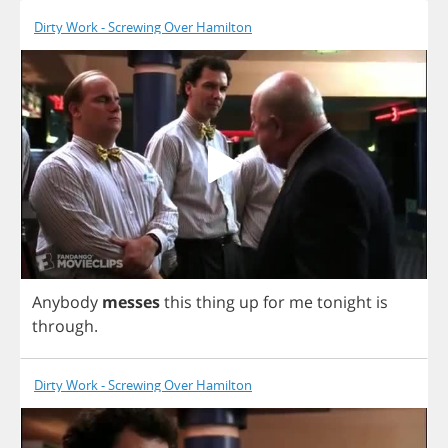
Dirty Work - Screwing Over Hamilton
Anybody
messes
this
thing
up
for
me
tonight
is
through
.
Dirty Work - Screwing Over Hamilton