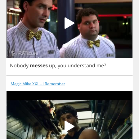
Nobody
messes
up
,
you
understand
me
?
Magic Mike XXL - I Remember