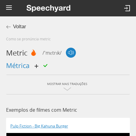
Voltar
Como se pronúncia metric
Metric
/'mɛtrɪk/
métrica
MOSTRAR MAIS TRADUÇÕES
Exemplos de filmes com Metric
Pulp Fiction - Big Kahuna Burger