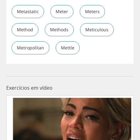
Metastatic
Meter
Meters
Method
Methods
Meticulous
Metropolitan
Mettle
Exercícios em vídeo