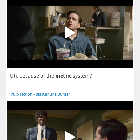
Uh
,
because
of
the
metric
system
?
Pulp Fiction - Big Kahuna Burger