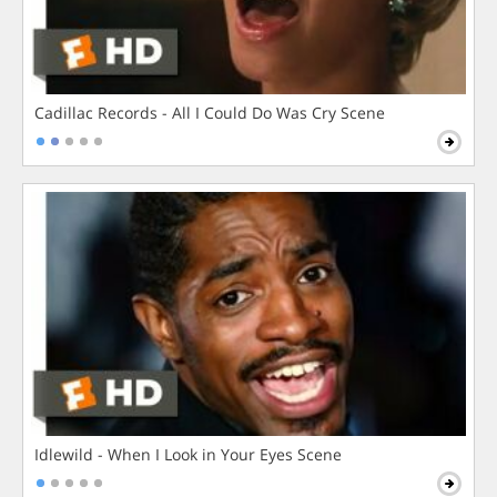
Cadillac Records - All I Could Do Was Cry Scene
Idlewild - When I Look in Your Eyes Scene