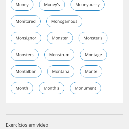
Money
Money's
Moneypussy
Monitored
Monogamous
Monsignor
Monster
Monster's
Monsters
Monstrum
Montage
Montalban
Montana
Monte
Month
Month's
Monument
Exercícios em vídeo