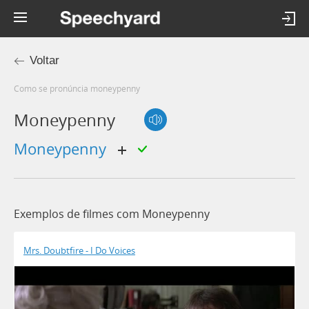
Voltar
Como se pronúncia moneypenny
Moneypenny
moneypenny
Exemplos de filmes com Moneypenny
Mrs. Doubtfire - I Do Voices