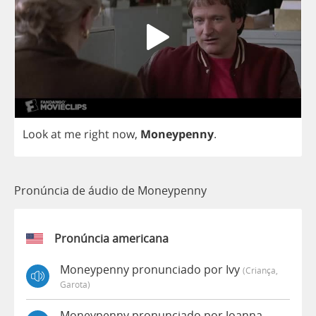
Look
at
me
right
now
,
Moneypenny
.
Pronúncia de áudio de Moneypenny
Pronúncia americana
Moneypenny pronunciado por Ivy
(criança,
Garota)
Moneypenny pronunciado por Joanna