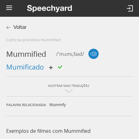
Voltar
Como se pronúncia mummified
Mummified
/'mʌmɪ,faɪd/
mumificado
MOSTRAR MAIS TRADUÇÕES
Mummify
PALAVRA RELACIONADA:
Exemplos de filmes com Mummified