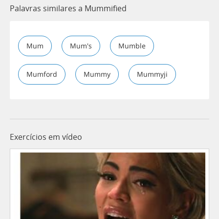
Palavras similares a Mummified
Mum
Mum's
Mumble
Mumford
Mummy
Mummyji
Exercícios em vídeo