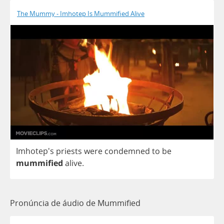
The Mummy - Imhotep Is Mummified Alive
Imhotep's
priests
were
condemned
to
be
mummified
alive
.
Pronúncia de áudio de Mummified