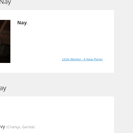
 Nay
Nay
.
Little Women - A New Player
ay
Ivy
(criança, Garota)