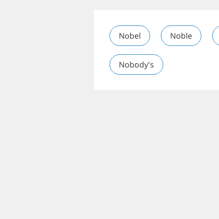
Nobel
Noble
Nobody's