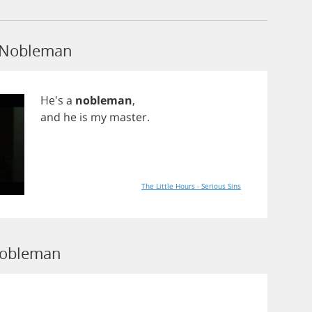
 Nobleman
He's
a
nobleman
,
and
he
is
my
master
.
The Little Hours - Serious Sins
Nobleman