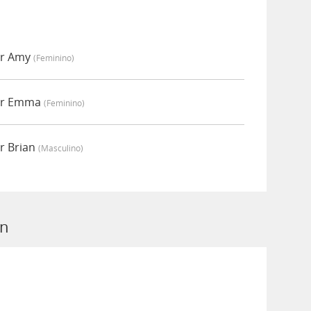
or Amy
(feminino)
por Emma
(feminino)
r Brian
(masculino)
en