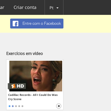
ar
Criar conta
Pt
Entre com o Facebook
Exercícios em vídeo
Cadillac Records - All I Could Do Was
Cry Scene