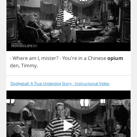
-
Where
am
I
,
mister
?
- You're
in
a
Chinese
opium
den
,
Timmy
.
Dodgeball: A True Underdog Story - Instructional Video