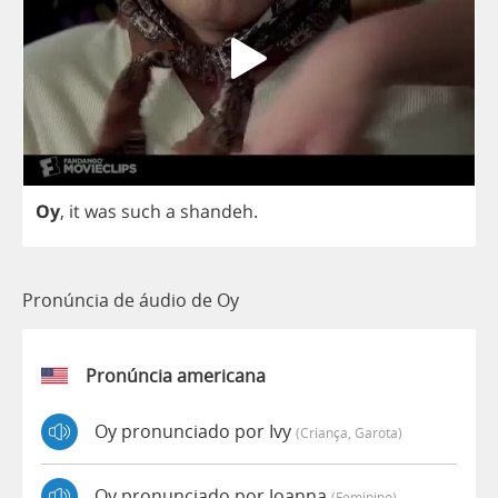
Oy
,
it
was
such
a
shandeh
.
Pronúncia de áudio de Oy
Pronúncia americana
Oy pronunciado por Ivy
(criança, Garota)
Oy pronunciado por Joanna
(feminino)