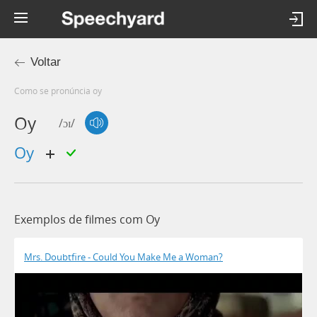
Voltar
Como se pronúncia oy
Oy
/ɔɪ/
oy
Exemplos de filmes com Oy
Mrs. Doubtfire - Could You Make Me a Woman?