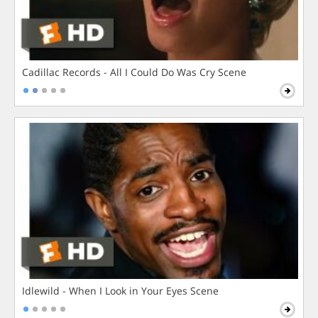
Cadillac Records - All I Could Do Was Cry Scene
Idlewild - When I Look in Your Eyes Scene