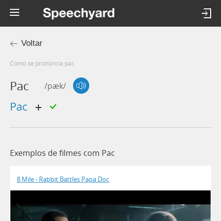
Voltar
Como se pronúncia pac
Pac
/pæk/
pac
Exemplos de filmes com Pac
8 Mile - Rabbit Battles Papa Doc