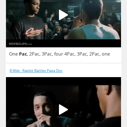
One
Pac
, 2Pac, 3Pac,
four
4Pac, 3Pac, 2Pac,
one
8 Mile - Rabbit Battles Papa Doc