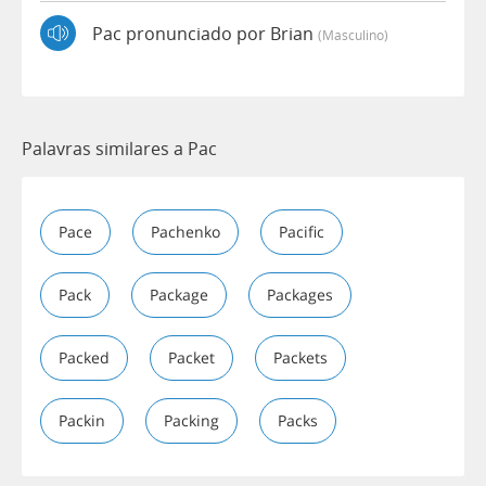
Pac pronunciado por Brian
(masculino)
Palavras similares a Pac
Pace
Pachenko
Pacific
Pack
Package
Packages
Packed
Packet
Packets
Packin
Packing
Packs