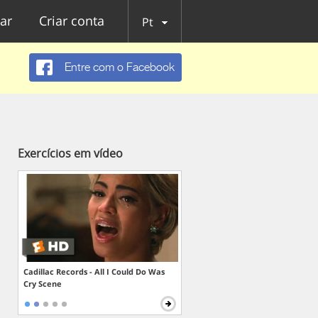
ar
Criar conta
Pt
Entre com o Facebook
Exercícios em vídeo
Cadillac Records - All I Could Do Was
Cry Scene