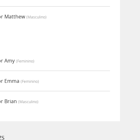
or Matthew
(masculino)
or Amy
(feminino)
por Emma
(feminino)
r Brian
(masculino)
gs