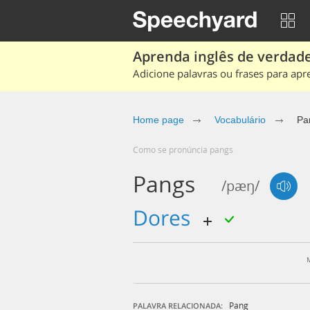
Aprenda inglês de verdade
Adicione palavras ou frases para apr
Home page
Vocabulário
Pa
Como se pronúncia pangs
Pangs
/pæŋ/
dores
Pang
PALAVRA RELACIONADA: