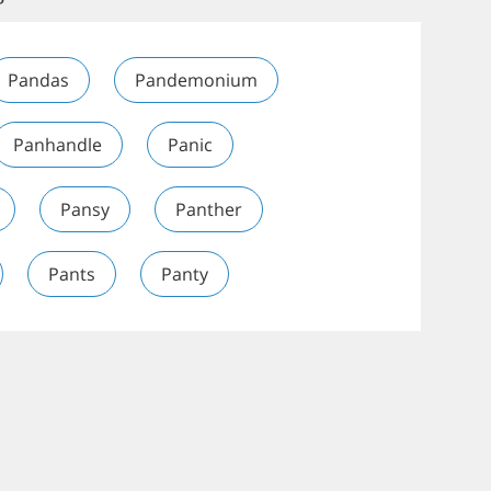
Pandas
Pandemonium
Panhandle
Panic
Pansy
Panther
Pants
Panty