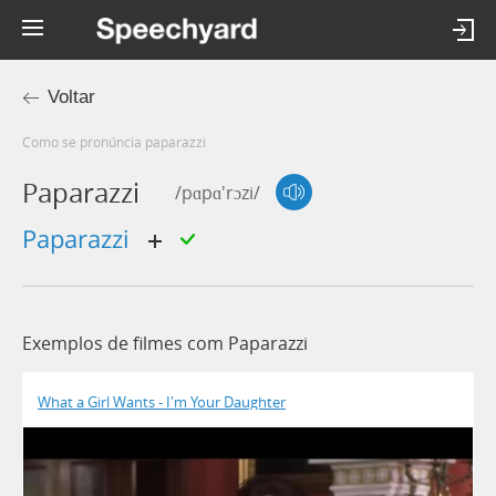
Voltar
Como se pronúncia paparazzi
Paparazzi
/pɑpɑ'rɔzi/
paparazzi
Exemplos de filmes com Paparazzi
What a Girl Wants - I'm Your Daughter