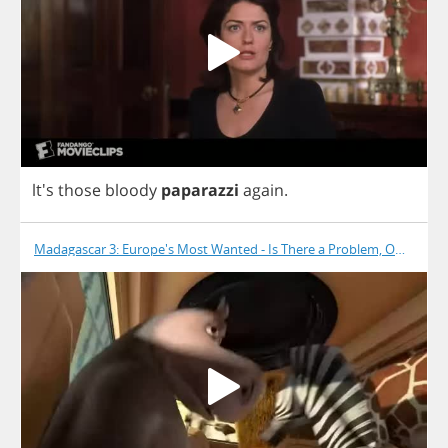
lt's
those
bloody
paparazzi
again
.
Madagascar 3: Europe's Most Wanted - Is There a Problem, Officer?