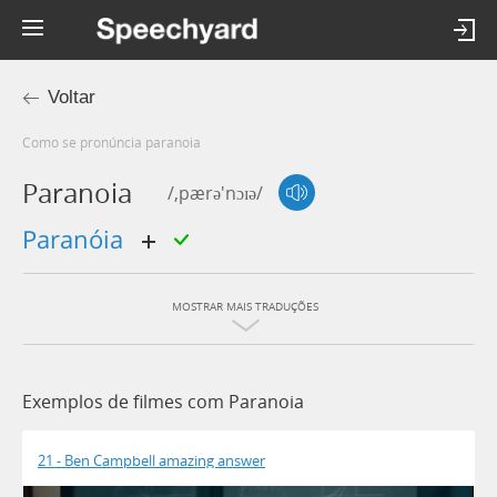
Voltar
Como se pronúncia paranoia
Paranoia
/,pærə'nɔɪə/
paranóia
MOSTRAR MAIS TRADUÇÕES
Exemplos de filmes com Paranoia
21 - Ben Campbell amazing answer