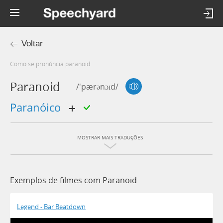
Voltar
Como se pronúncia paranoid
Paranoid
/'pærənɔɪd/
paranóico
MOSTRAR MAIS TRADUÇÕES
Exemplos de filmes com Paranoid
Legend - Bar Beatdown