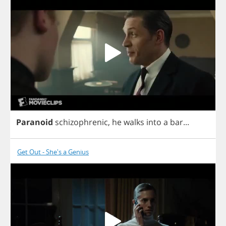
Paranoid
schizophrenic
,
he
walks
into
a
bar
...
Get Out - She's a Genius