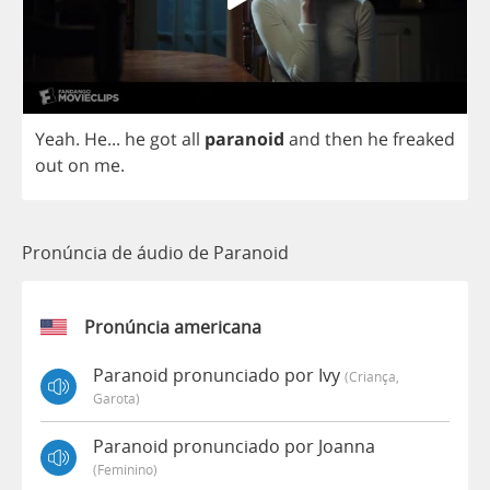
Yeah
.
He
...
he
got
all
paranoid
and
then
he
freaked
out
on
me
.
Pronúncia de áudio de Paranoid
Pronúncia americana
Paranoid pronunciado por Ivy
(criança,
Garota)
Paranoid pronunciado por Joanna
(feminino)