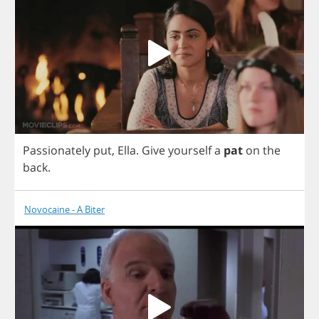
Passionately
put
,
Ella
.
Give
yourself
a
pat
on
the
back
.
Novocaine - A Biter