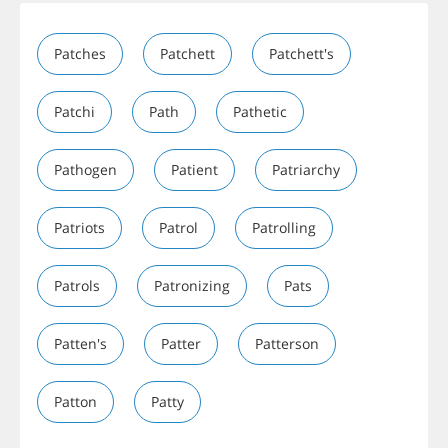
Patches
Patchett
Patchett's
Patchi
Path
Pathetic
Pathogen
Patient
Patriarchy
Patriots
Patrol
Patrolling
Patrols
Patronizing
Pats
Patten's
Patter
Patterson
Patton
Patty