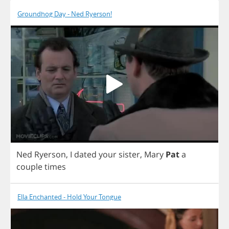
Groundhog Day - Ned Ryerson!
Ned
Ryerson
,
I
dated
your
sister
,
Mary
Pat
a
couple
times
Ella Enchanted - Hold Your Tongue