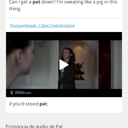
Can
I
get
a
pat
down
?
I'm
sweating
like
a
pig
in
this
thing
.
Thoroughbreds - I Don't Feel Anything
if
you'd
stood
pat
.
Pronúncia de áudio de Pat