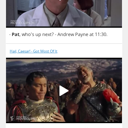
-
Pat
, who's
up
next
?
-
Andrew
Payne
at
11:30.
Hail, Caesar! - Got Most Of It