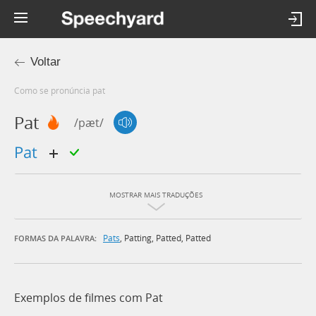
Voltar
Como se pronúncia pat
Pat
/pæt/
pat
MOSTRAR MAIS TRADUÇÕES
Pats
,
Patting
,
Patted
,
Patted
FORMAS DA PALAVRA:
Exemplos de filmes com Pat