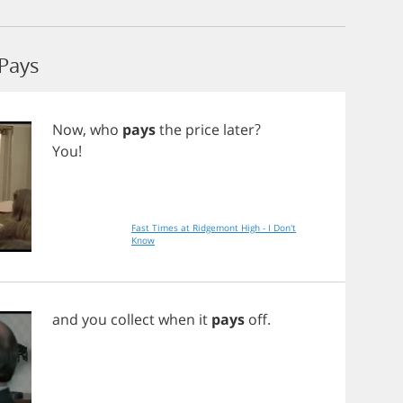
Pays
Now
,
who
pays
the
price
later
?
You
!
Fast Times at Ridgemont High - I Don't
Know
and
you
collect
when
it
pays
off
.