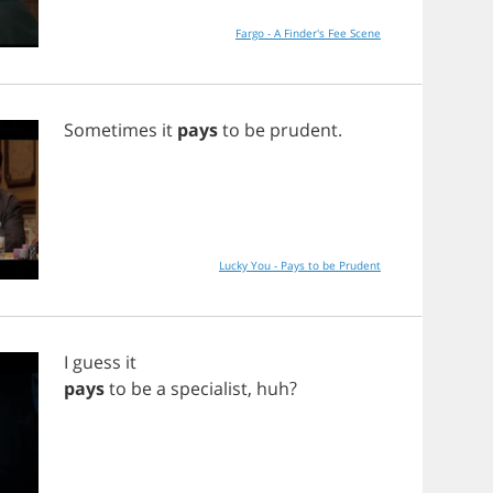
Fargo - A Finder's Fee Scene
Sometimes
it
pays
to
be
prudent
.
Lucky You - Pays to be Prudent
I
guess
it
pays
to
be
a
specialist
,
huh
?