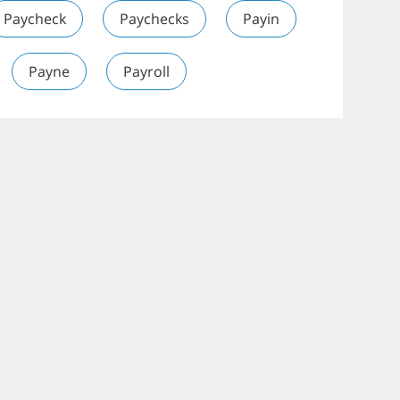
Paycheck
Paychecks
Payin
Payne
Payroll