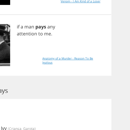
Venom - I Am Kind of a Loser
if
a
man
pays
any
attention
to
me
.
Anatomy of a Murder - Reason To Be
Jealous
ays
 Ivy
(criança, Garota)