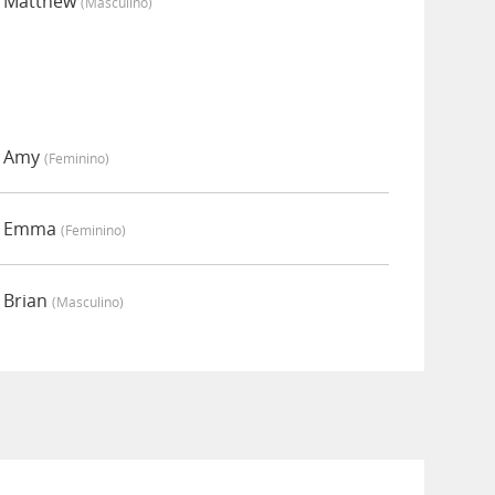
r Matthew
(masculino)
r Amy
(feminino)
or Emma
(feminino)
 Brian
(masculino)