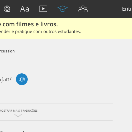
Entr
 com filmes e livros.
ender e pratique com outros estudantes.
rcussion
əʃən/
MOSTRAR MAIS TRADUÇÕES