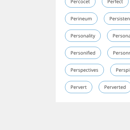
Percocet
Perfect
Perineum
Persiste
Personality
Persona
Personified
Person
Perspectives
Perspi
Pervert
Perverted