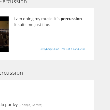
Percussion
I
am
doing
my
music
. It's
percussion
.
It
suits
me
just
fine
.
Everybody's Fine - I'm Not a Conductor
ercussion
do por Ivy
(criança, Garota)