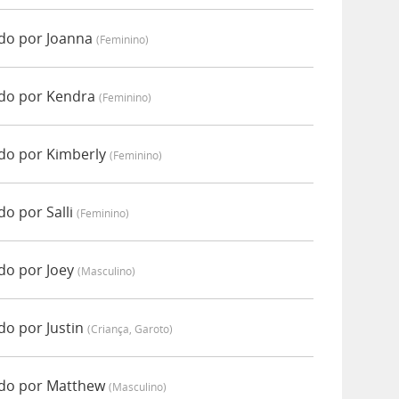
do por Joanna
(feminino)
ado por Kendra
(feminino)
do por Kimberly
(feminino)
o por Salli
(feminino)
do por Joey
(masculino)
do por Justin
(criança, Garoto)
ado por Matthew
(masculino)