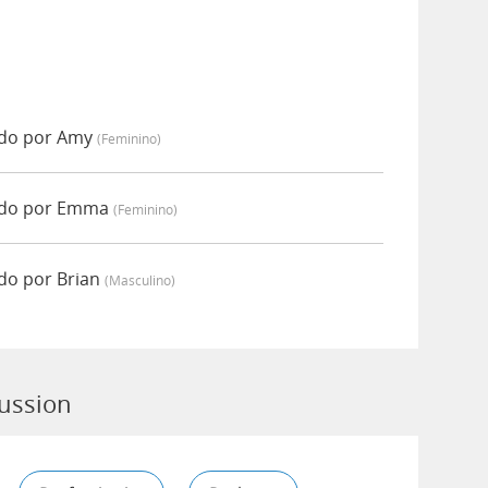
ado por Amy
(feminino)
ado por Emma
(feminino)
do por Brian
(masculino)
cussion