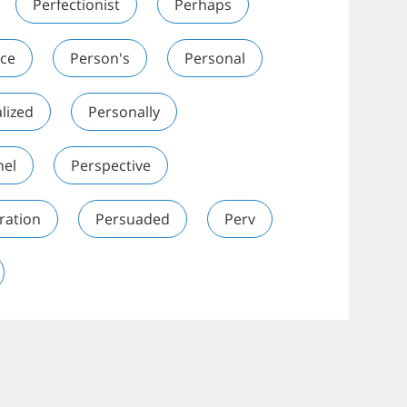
Perfectionist
Perhaps
nce
Person's
Personal
lized
Personally
nel
Perspective
ration
Persuaded
Perv