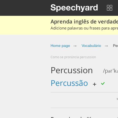
Aprenda inglês de verdade
Adicione palavras ou frases para apr
Home page
Vocabulário
Pe
Como se pronúncia percussion
Percussion
/pər'k
percussão