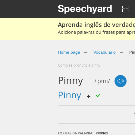
Aprenda inglês de verdade
Adicione palavras ou frases para apr
Home page
Vocabulário
Pi
Como se pronúncia pinny
Pinny
/'pɪni/
pinny
Pinnies
FORMAS DA PALAVRA: