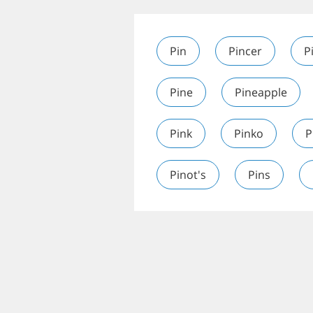
Pin
Pincer
P
Pine
Pineapple
Pink
Pinko
P
Pinot's
Pins