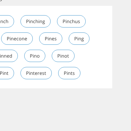
inch
Pinching
Pinchus
Pinecone
Pines
Ping
inned
Pino
Pinot
Pint
Pinterest
Pints