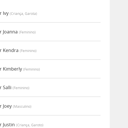
r Ivy
(criança, Garota)
r Joanna
(feminino)
or Kendra
(feminino)
r Kimberly
(feminino)
 Salli
(feminino)
r Joey
(masculino)
 Justin
(criança, Garoto)