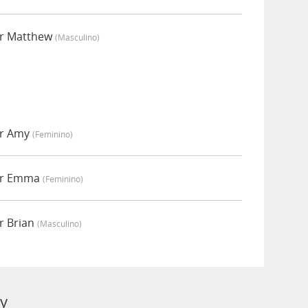
or Matthew
(masculino)
or Amy
(feminino)
or Emma
(feminino)
r Brian
(masculino)
ny