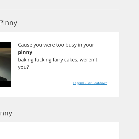
Pinny
Cause
you
were
too
busy
in
your
pinny
baking
fucking
fairy
cakes
, weren't
you
?
Legend - Bar Beatdown
inny