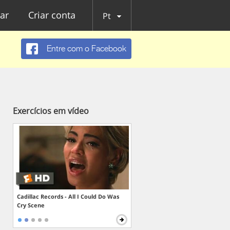
ar
Criar conta
Pt
Entre com o Facebook
Exercícios em vídeo
Cadillac Records - All I Could Do Was
Cry Scene