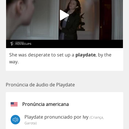
She
was
desperate
to
set
up
a
playdate
,
by
the
way
.
Pronúncia de áudio de Playdate
Pronúncia americana
Playdate pronunciado por Ivy
(criança,
Garota)