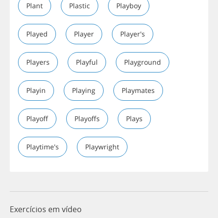
Plant
Plastic
Playboy
Played
Player
Player's
Players
Playful
Playground
Playin
Playing
Playmates
Playoff
Playoffs
Plays
Playtime's
Playwright
Exercícios em vídeo