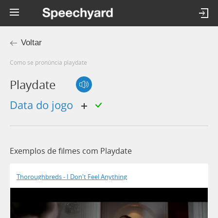
Voltar
Como se pronúncia playdate
Playdate
data do jogo
Exemplos de filmes com Playdate
Thoroughbreds - I Don't Feel Anything