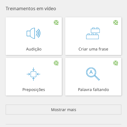
Treinamentos em vídeo
Audição
Criar uma frase
Preposições
Palavra faltando
Mostrar mais