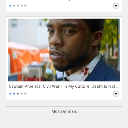
Captain America: Civil War - In My Culture, Death Is Not The 
Mostrar mais