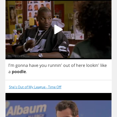
I'm
gonna
have
you
runnin'
out
of
here
lookin'
like
a
poodle
.
She's Out of My League - Time Off