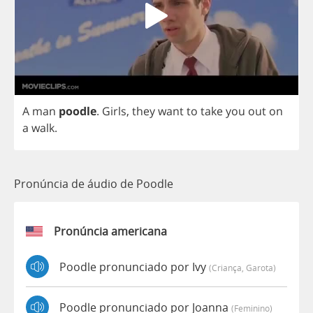
A
man
poodle
.
Girls
,
they
want
to
take
you
out
on
a
walk
.
Pronúncia de áudio de Poodle
Pronúncia americana
Poodle pronunciado por Ivy
(criança, Garota)
Poodle pronunciado por Joanna
(feminino)