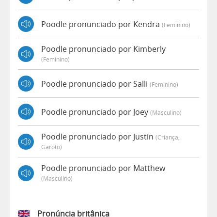
Poodle pronunciado por Kendra
(feminino)
Poodle pronunciado por Kimberly
(feminino)
Poodle pronunciado por Salli
(feminino)
Poodle pronunciado por Joey
(masculino)
Poodle pronunciado por Justin
(criança,
Garoto)
Poodle pronunciado por Matthew
(masculino)
Pronúncia britânica