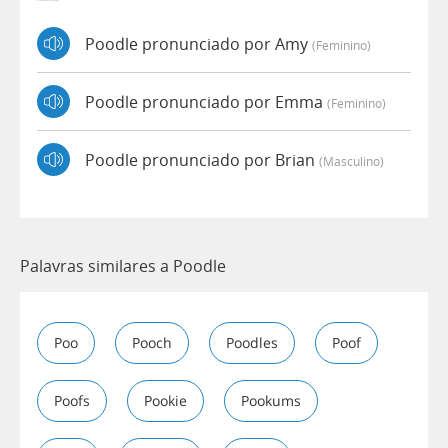
Poodle pronunciado por Amy
(feminino)
Poodle pronunciado por Emma
(feminino)
Poodle pronunciado por Brian
(masculino)
Palavras similares a Poodle
Poo
Pooch
Poodles
Poof
Poofs
Pookie
Pookums