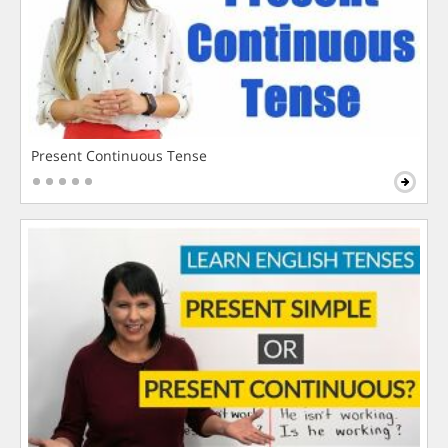
Present Continuous Tense