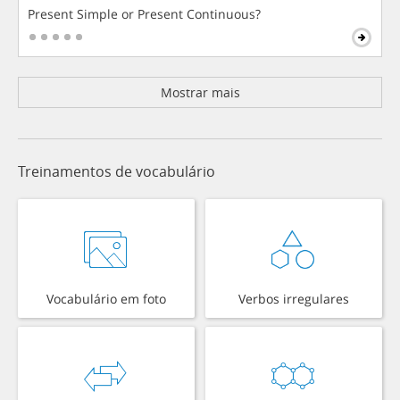
Present Simple or Present Continuous?
Mostrar mais
Treinamentos de vocabulário
Vocabulário em foto
Verbos irregulares