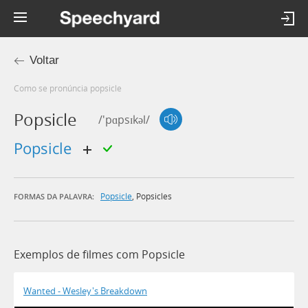
Voltar
Como se pronúncia popsicle
Popsicle
/'pɑpsɪkəl/
popsicle
Popsicle
,
Popsicles
FORMAS DA PALAVRA:
Exemplos de filmes com Popsicle
Wanted - Wesley's Breakdown