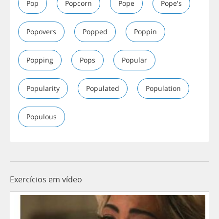
Pop
Popcorn
Pope
Pope's
Popovers
Popped
Poppin
Popping
Pops
Popular
Popularity
Populated
Population
Populous
Exercícios em vídeo