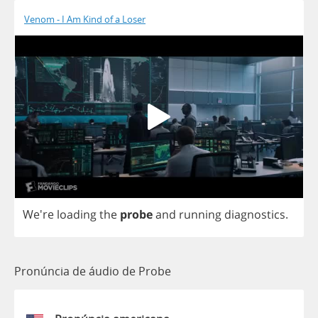
Venom - I Am Kind of a Loser
We're
loading
the
probe
and
running
diagnostics
.
Pronúncia de áudio de Probe