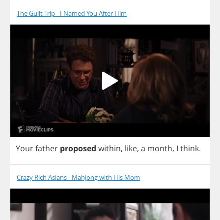
The Guilt Trip - I Named You After Him
Your
father
proposed
within
,
like
,
a
month
,
I
think
.
Crazy Rich Asians - Mahjong with His Mom