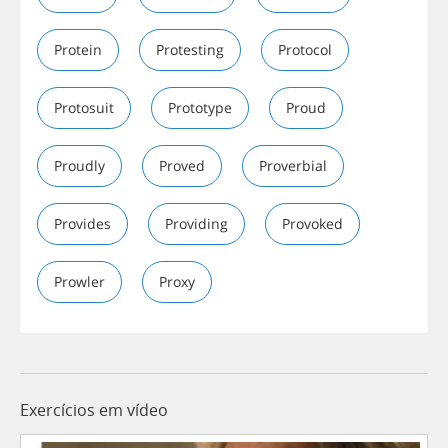
Protein
Protesting
Protocol
Protosuit
Prototype
Proud
Proudly
Proved
Proverbial
Provides
Providing
Provoked
Prowler
Proxy
Exercícios em vídeo