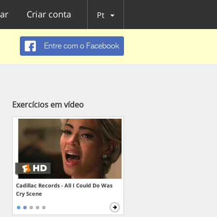
ar
Criar conta
Pt
Entre com o Facebook
Exercícios em vídeo
Cadillac Records - All I Could Do Was
Cry Scene