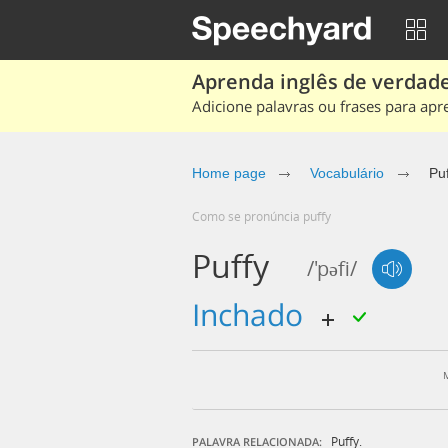
Aprenda inglês de verdade
Adicione palavras ou frases para apr
Home page
Vocabulário
Puf
Como se pronúncia puffy
Puffy
/'pəfi/
inchado
Puffy.
PALAVRA RELACIONADA: