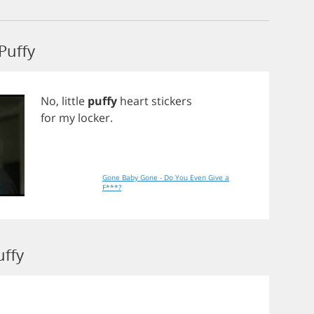
Puffy
No
,
little
puffy
heart
stickers
for
my
locker
.
Gone Baby Gone - Do You Even Give a
F***?
uffy