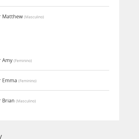
or Matthew
(masculino)
or Amy
(feminino)
or Emma
(feminino)
r Brian
(masculino)
y