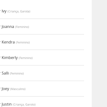
 Ivy
(criança, Garota)
r Joanna
(feminino)
r Kendra
(feminino)
r Kimberly
(feminino)
 Salli
(feminino)
r Joey
(masculino)
 Justin
(criança, Garoto)