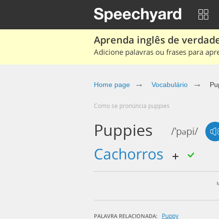
Aprenda inglês de verdade
Adicione palavras ou frases para apr
Home page
Vocabulário
Pu
Como se pronúncia puppies
Puppies
/'pəpi/
cachorros
Puppy
PALAVRA RELACIONADA: