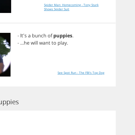
Spider Man: Homecoming - Tony Stark
Shows Spider Suit
- It's
a
bunch
of
puppies
.
- ...
he
will
want
to
play
.
See Spot Run - The FBI's Top Dog
uppies