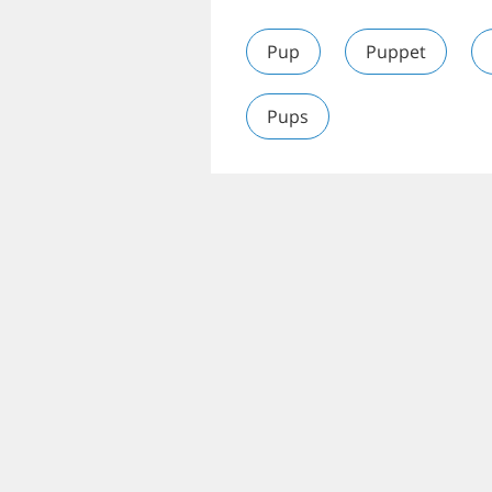
Pup
Puppet
Pups