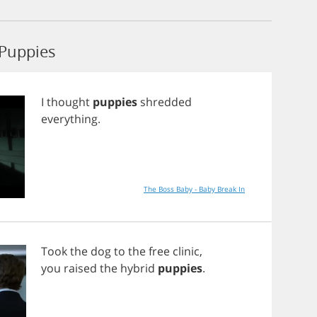
 Puppies
I
thought
puppies
shredded
everything
.
The Boss Baby - Baby Break In
Took
the
dog
to
the
free
clinic
,
you
raised
the
hybrid
puppies
.