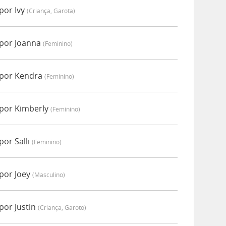
por Ivy
(criança, Garota)
 por Joanna
(feminino)
 por Kendra
(feminino)
por Kimberly
(feminino)
or Salli
(feminino)
por Joey
(masculino)
por Justin
(criança, Garoto)