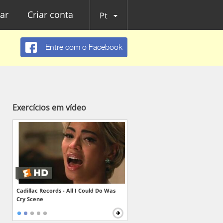
ar
Criar conta
Pt
Entre com o Facebook
Exercícios em vídeo
Cadillac Records - All I Could Do Was
Cry Scene