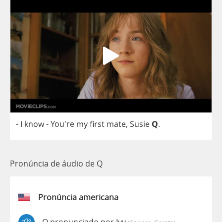
-
I
know
- You're
my
first
mate
,
Susie
Q
.
Pronúncia de áudio de Q
Pronúncia americana