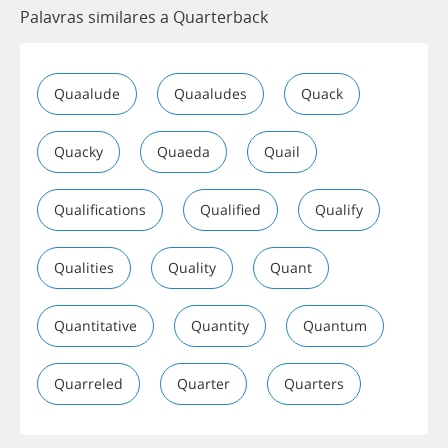
Palavras similares a Quarterback
Quaalude
Quaaludes
Quack
Quacky
Quaeda
Quail
Qualifications
Qualified
Qualify
Qualities
Quality
Quant
Quantitative
Quantity
Quantum
Quarreled
Quarter
Quarters