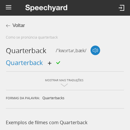
Voltar
Como se pronúncia quarterback
Quarterback
/'kwɔrtər,bæk/
quarterback
MOSTRAR MAIS TRADUÇÕES
Quarterbacks
FORMAS DA PALAVRA:
Exemplos de filmes com Quarterback