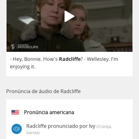
-
Hey
,
Bonnie
. How's
Radcliffe
?
-
Wellesley
. I'm
enjoying
it
.
Pronúncia de áudio de Radcliffe
Pronúncia americana
Radcliffe pronunciado por Ivy
(criança,
Garota)