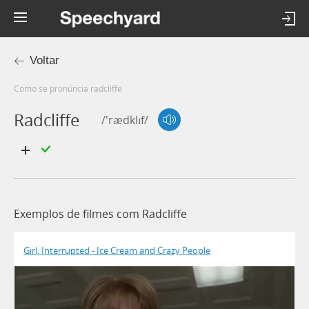
Voltar
Como se pronúncia radcliffe
Radcliffe
/'rædklɪf/
Exemplos de filmes com Radcliffe
Girl, Interrupted - Ice Cream and Crazy People