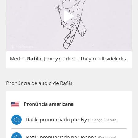
Merlin
,
Rafiki
,
Jiminy
Cricket
...
They're
all
sidekicks
.
Pronúncia de áudio de Rafiki
Pronúncia americana
Rafiki pronunciado por Ivy
(criança, Garota)
Rafiki pronunciado por Joanna
(feminino)