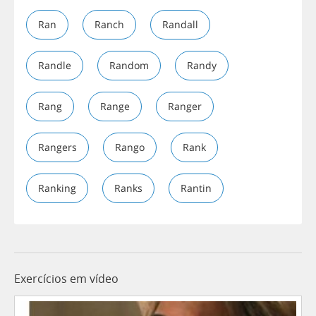
Ran
Ranch
Randall
Randle
Random
Randy
Rang
Range
Ranger
Rangers
Rango
Rank
Ranking
Ranks
Rantin
Exercícios em vídeo