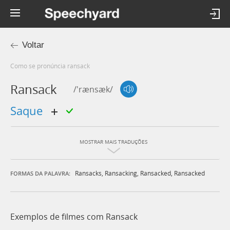
Voltar
Como se pronúncia ransack
Ransack
/'rænsæk/
saque
MOSTRAR MAIS TRADUÇÕES
Ransacks
,
Ransacking
,
Ransacked
,
Ransacked
FORMAS DA PALAVRA:
Exemplos de filmes com Ransack