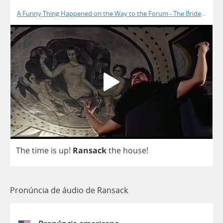
A Funny Thing Happened on the Way to the Forum - The Bride Is Dea
The
time
is
up
!
Ransack
the
house
!
Pronúncia de áudio de Ransack