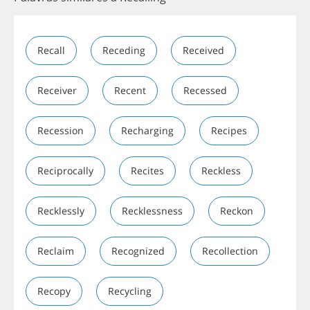
Recall
Receding
Received
Receiver
Recent
Recessed
Recession
Recharging
Recipes
Reciprocally
Recites
Reckless
Recklessly
Recklessness
Reckon
Reclaim
Recognized
Recollection
Recopy
Recycling