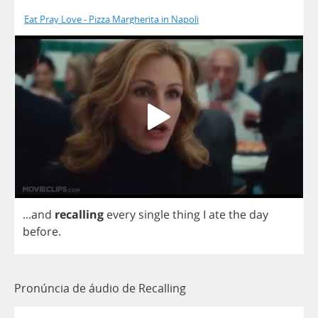
Eat Pray Love - Pizza Margherita in Napoli
...
and
recalling
every
single
thing
I
ate
the
day
before
.
Pronúncia de áudio de Recalling